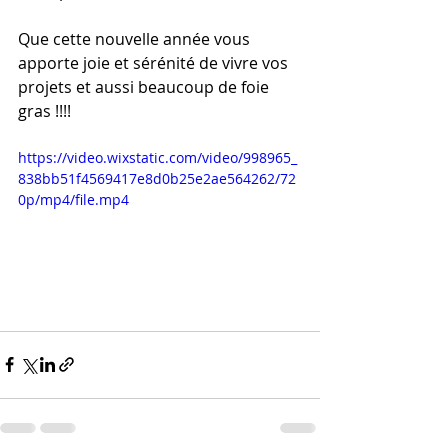
Que cette nouvelle année vous 
apporte joie et sérénité de vivre vos 
projets et aussi beaucoup de foie 
gras !!!! 
https://video.wixstatic.com/video/998965_
838bb51f4569417e8d0b25e2ae564262/72
0p/mp4/file.mp4