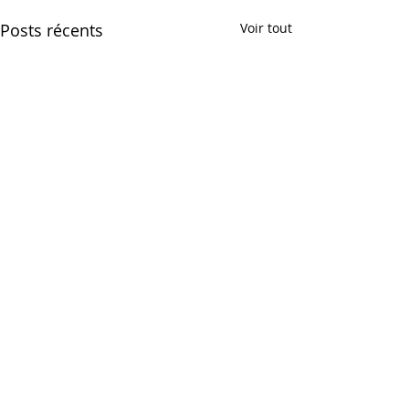
Posts récents
Voir tout
Pourquoi com
chez nous ?
Commentaires