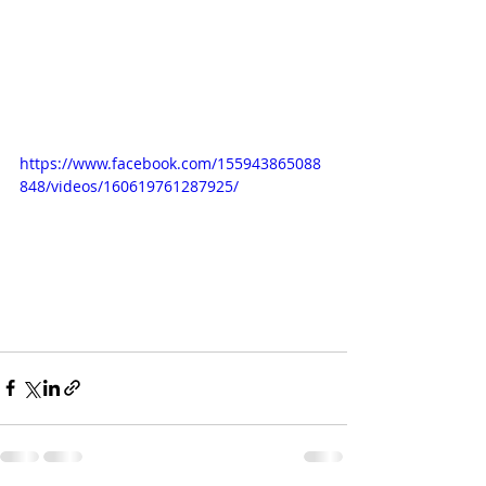
https://www.facebook.com/155943865088
848/videos/160619761287925/