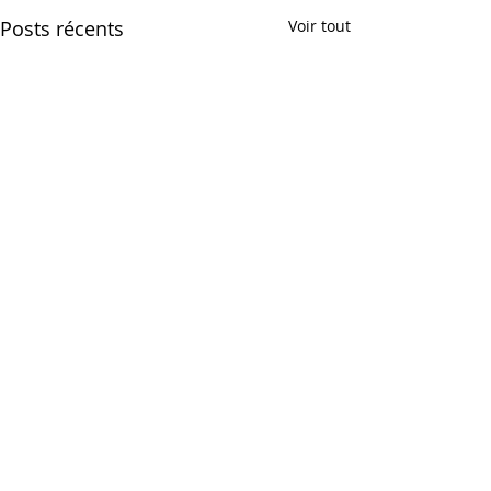
Posts récents
Voir tout
Les canards en rando
Commentaires
VOLF