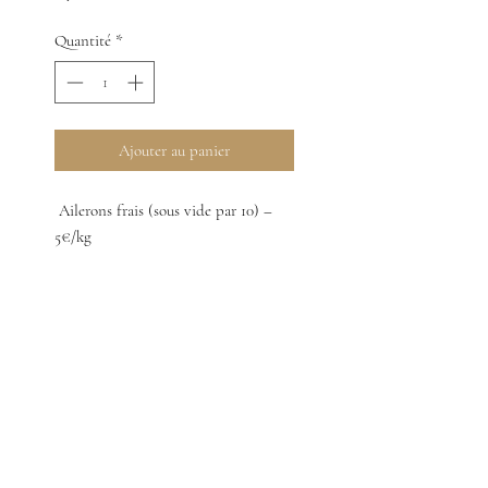
Quantité
*
Ajouter au panier
Ailerons frais (sous vide par 10) –
5€/kg
A régler à la
récupération de la
commande
Ailerons frais (sous vide par 10) –
5€/kg