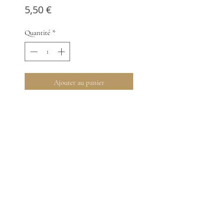
Prix
5,50 €
Quantité
*
Ajouter au panier
Retrouvez tout le bon goût d'une
terrine de Canard, relevée par de
subtiles herbes de Provence
Bramal
09100 Le Carlaret
06 66 84 71 51